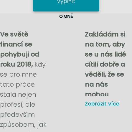
Vyplnit
O MNĚ
Ve světě
Zakládám si
financí se
na tom, aby
pohybuji od
se u nás lidé
roku 2018,
kdy
cítili dobře a
se pro mne
věděli, že se
tato práce
na nás
stala nejen
mohou
profesí, ale
spolehnout
Zobrazit více
.
především
Jsem také
způsobem, jak
táta čtyř