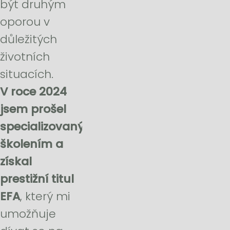
být druhým
šikovných dětí,
oporou v
který má rád
důležitých
výzvy. Rád
životních
trávím chvíle
situacích.
se svou
V roce 2024
rodinou a
jsem prošel
pohybem v pří
specializovaným
školením a
získal
prestižní titul
EFA
, který mi
umožňuje