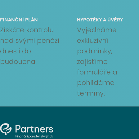
FINANČNÍ PLÁN
HYPOTÉKY A ÚVĚRY
Získáte kontrolu
Vyjednáme
nad svými penězi
exkluzivní
dnes i do
podmínky,
budoucna.
zajistíme
formuláře a
pohlídáme
termíny.