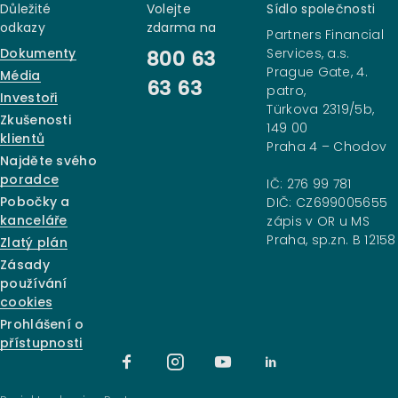
Důležité
Volejte
Sídlo společnosti
odkazy
zdarma na
Partners Financial
Dokumenty
Services, a.s.
800 63
Prague Gate, 4.
Média
63 63
patro,
Investoři
Türkova 2319/5b,
Zkušenosti
149 00
klientů
Praha 4 – Chodov
Najděte svého
poradce
IČ: 276 99 781
Pobočky a
DIČ: CZ699005655
kanceláře
zápis v OR u MS
Praha, sp.zn. B 12158
Zlatý plán
Zásady
používání
cookies
Prohlášení o
přístupnosti