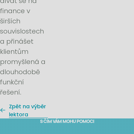
dívat se na
finance v
širších
souvislostech
a přinášet
klientům
promyšlená a
dlouhodobě
funkční
řešení.
Zpět na výběr
lektora
S ČÍM VÁM MOHU POMOCI