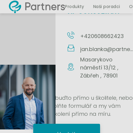
JAN BLANKA, EFA
Produkty
Naši poradci
O
VIP CONSULTANT
+420608662423
jan.blanka@partners.cz
Masarykovo
náměstí 13/12 ,
Zábřeh , 78901
Školení si objednejte buďto přímo u školitele, nebo
nám prosím vyplňte formulář a my vám
připravíme školení přímo na míru.