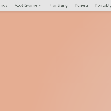
 nás
Vzděláváme
Franšízing
Kariéra
Kontakt