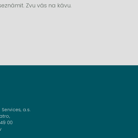
 seznámit. Zvu vás na kávu.
NTŮČEK
PARTNER
420724689255
an.pantucek@partners.cz
anská 76, Rychnov nad Kněžnou 51601
 Services, a.s.
atro,
149 00
v