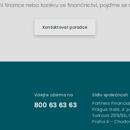
bní finance nebo kariéru ve finančnictví, pojďme se
Kontaktovat poradce
JAN PA
D3 - 
+
j
Volejte zdarma na
Sídlo společnosti
P
Partners Financial
800 63 63 63
Prague Gate, 4. p
Türkova 2319/5b, 
Praha 4 – Chodo