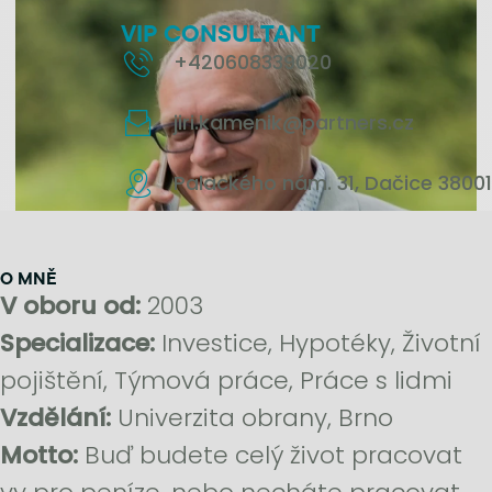
VIP CONSULTANT
+420608339020
jiri.kamenik@partners.cz
Palackého nám. 31, Dačice 38001
jirikamenik.cz
O MNĚ
V oboru od:
2003
Specializace:
Investice, Hypotéky, Životní
pojištění, Týmová práce, Práce s lidmi
Vzdělání:
Univerzita obrany, Brno
Motto:
Buď budete celý život pracovat