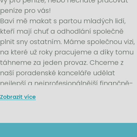
vy pro peníze, nebo necháte pracovat
peníze pro vás!
Baví mě makat s partou mladých lidí,
kteří mají chuť a odhodlání společně
plnit sny ostatním. Máme společnou vizi,
na které už roky pracujeme a díky tomu
táhneme za jeden provaz. Chceme z
naší poradenské kanceláře udělat
nejlepší a nejprofesionálnější finančně-
poradenskou kancelář v širokém okolí.
Zobrazit více