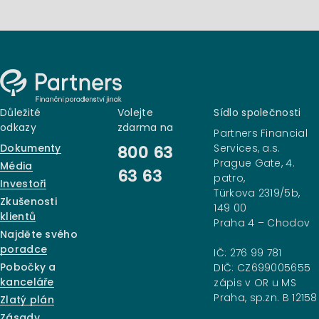
Důležité
Volejte
Sídlo společnosti
odkazy
zdarma na
Partners Financial
Dokumenty
Services, a.s.
800 63
Prague Gate, 4.
Média
63 63
patro,
Investoři
Türkova 2319/5b,
Zkušenosti
149 00
klientů
Praha 4 – Chodov
Najděte svého
poradce
IČ: 276 99 781
Pobočky a
DIČ: CZ699005655
kanceláře
zápis v OR u MS
Praha, sp.zn. B 12158
Zlatý plán
Zásady