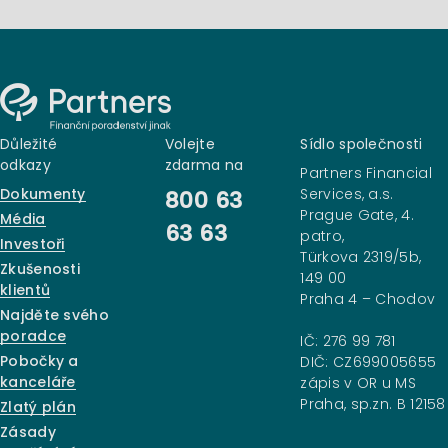
Důležité
Volejte
Sídlo společnosti
odkazy
zdarma na
Partners Financial
Dokumenty
Services, a.s.
800 63
Prague Gate, 4.
Média
63 63
patro,
Investoři
Türkova 2319/5b,
Zkušenosti
149 00
klientů
Praha 4 – Chodov
Najděte svého
poradce
IČ: 276 99 781
Pobočky a
DIČ: CZ699005655
kanceláře
zápis v OR u MS
Praha, sp.zn. B 12158
Zlatý plán
Zásady