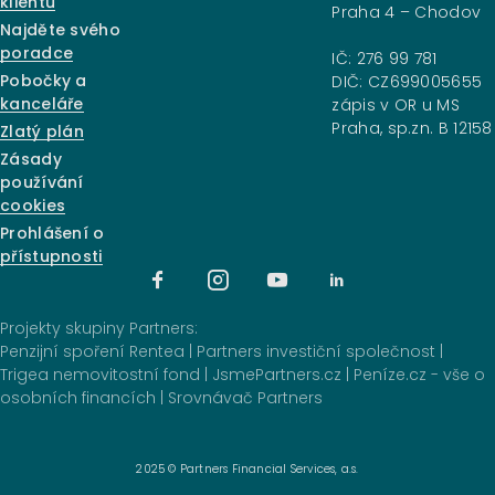
klientů
Praha 4 – Chodov
Najděte svého
poradce
IČ: 276 99 781
Pobočky a
DIČ: CZ699005655
kanceláře
zápis v OR u MS
Praha, sp.zn. B 12158
Zlatý plán
Zásady
používání
cookies
Prohlášení o
přístupnosti
Projekty skupiny Partners:
Penzijní spoření Rentea
|
Partners investiční společnost
|
Trigea nemovitostní fond
|
JsmePartners.cz
|
Peníze.cz - vše o
osobních financích
|
Srovnávač Partners
2025 © Partners Financial Services, a.s.