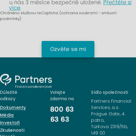
u nás 3 měsíce bezpečně uložené.
Přečtěte si
více
.
Chráněno službou reCaptcha (
ochrana soukromí
-
smluvní
podmínky
)
Ozvěte se mi
Důležité
Volejte
Sídlo společnosti
odkazy
zdarma na
Partners Financial
Dokumenty
Services, a.s.
800 63
Prague Gate, 4.
Média
63 63
patro,
Investoři
Türkova 2319/5b,
Zkušenosti
149 00