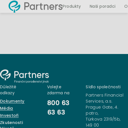
Produkty
Naši poradci
O
Důležité
Volejte
Sídlo společnosti
odkazy
zdarma na
Partners Financial
Dokumenty
Services, a.s.
800 63
Prague Gate, 4.
Média
63 63
patro,
Investoři
Türkova 2319/5b,
Zkušenosti
149 00