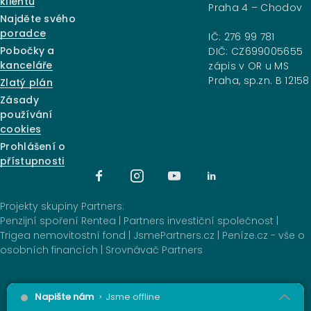
klientů
Praha 4 – Chodov
Najděte svého
poradce
IČ: 276 99 781
Pobočky a
DIČ: CZ699005655
kanceláře
zápis v OR u MS
Praha, sp.zn. B 12158
Zlatý plán
Zásady
používání
cookies
Prohlášení o
přístupnosti
Projekty skupiny Partners:
Penzijní spoření Rentea
|
Partners investiční společnost
|
Trigea nemovitostní fond
|
JsmePartners.cz
|
Peníze.cz - vše o
osobních financích
|
Srovnávač Partners
2025 © Partners Financial Services, a.s.
Napište nám
Jsme offline