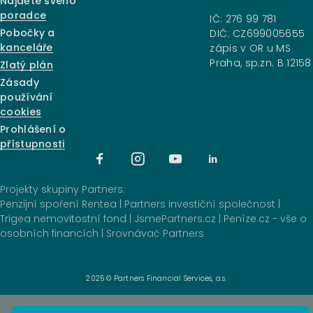
Najděte svého
poradce
IČ: 276 99 781
Pobočky a
DIČ: CZ699005655
kanceláře
zápis v OR u MS
Praha, sp.zn. B 12158
Zlatý plán
Zásady
používání
cookies
Prohlášení o
přístupnosti
Projekty skupiny Partners:
Penzijní spoření Rentea
|
Partners investiční společnost
|
Trigea nemovitostní fond
|
JsmePartners.cz
|
Peníze.cz - vše o
osobních financích
|
Srovnávač Partners
2025 © Partners Financial Services, a.s.