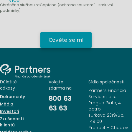
Chráněno službou reCaptcha (
ochrana soukromí
-
smluvní
podmínky
)
Ozvěte se mi
Důležité
Volejte
Sídlo společnosti
odkazy
zdarma na
Partners Financial
Dokumenty
Services, a.s.
800 63
Prague Gate, 4.
Média
63 63
patro,
Investoři
Türkova 2319/5b,
Zkušenosti
149 00
klientů
Praha 4 – Chodov