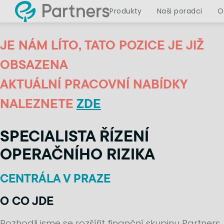
Produkty
Naši poradci
O
JE NÁM LÍTO, TATO POZICE JE JIŽ
OBSAZENA
AKTUÁLNÍ PRACOVNÍ NABÍDKY
NALEZNETE
ZDE
SPECIALISTA ŘÍZENÍ
OPERAČNÍHO RIZIKA
CENTRÁLA V PRAZE
O CO JDE
Rozhodli jsme se rozšířit finanční skupinu Partners