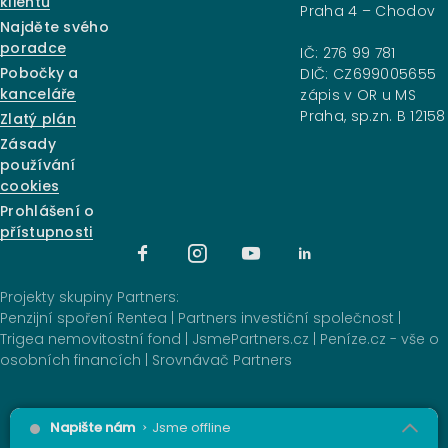
klientů
Praha 4 – Chodov
Najděte svého
poradce
IČ: 276 99 781
Pobočky a
DIČ: CZ699005655
kanceláře
zápis v OR u MS
Praha, sp.zn. B 12158
Zlatý plán
Zásady
používání
cookies
Prohlášení o
přístupnosti
Projekty skupiny Partners:
Penzijní spoření Rentea
|
Partners investiční společnost
|
Trigea nemovitostní fond
|
JsmePartners.cz
|
Peníze.cz - vše o
osobních financích
|
Srovnávač Partners
2025 © Partners Financial Services, a.s.
Napište nám
Jsme offline