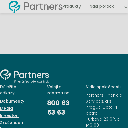
Produkty
Naši poradci
O
Důležité
Volejte
Sídlo společnosti
odkazy
zdarma na
Partners Financial
Dokumenty
Services, a.s.
800 63
Prague Gate, 4.
Média
63 63
patro,
Investoři
Türkova 2319/5b,
Zkušenosti
149 00