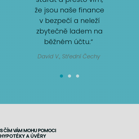
že jsou naše finance
v bezpečí a neleží
zbytečně ladem na
běžném účtu.“
David V., Střední Čechy
S ČÍM VÁM MOHU POMOCI
HYPOTÉKY A ÚVĚRY