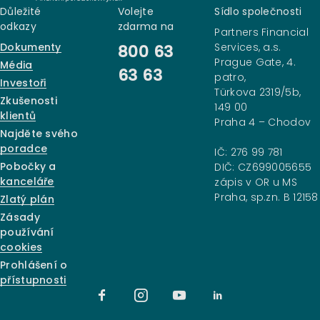
Důležité
Volejte
Sídlo společnosti
odkazy
zdarma na
Partners Financial
Dokumenty
Services, a.s.
800 63
Prague Gate, 4.
Média
63 63
patro,
Investoři
Türkova 2319/5b,
Zkušenosti
149 00
klientů
Praha 4 – Chodov
Najděte svého
poradce
IČ: 276 99 781
Pobočky a
DIČ: CZ699005655
kanceláře
zápis v OR u MS
Praha, sp.zn. B 12158
Zlatý plán
Zásady
používání
cookies
Prohlášení o
přístupnosti