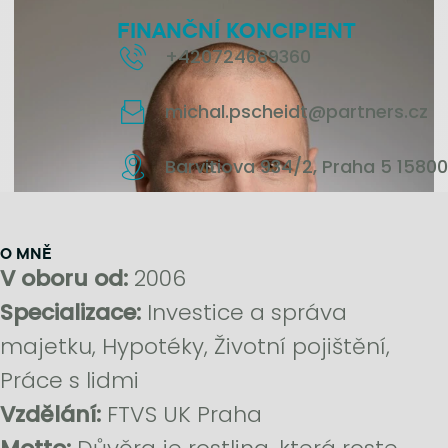
FINANČNÍ KONCIPIENT
+420724689360
michal.pscheidt@partners.cz
Barvitiova 934/2, Praha 5 15800
O MNĚ
V oboru od:
2006
Specializace:
Investice a správa
majetku, Hypotéky, Životní pojištění,
Práce s lidmi
Vzdělání:
FTVS UK Praha