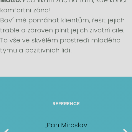
Motto:
Podnikání začíná tam, kde končí
komfortní zóna!
Baví mě pomáhat klientům, řešit jejich
trable a zároveň plnit jejich životní cíle.
To vše ve skvělém prostředí mladého
týmu a pozitivních lidí.
REFERENCE
„Pan Miroslav