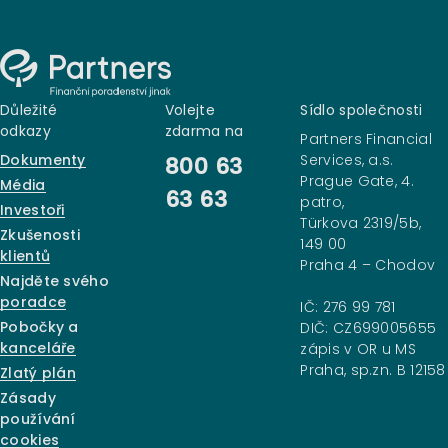
Důležité
Volejte
Sídlo společnosti
odkazy
zdarma na
Partners Financial
Dokumenty
Services, a.s.
800 63
Prague Gate, 4.
Média
63 63
patro,
Investoři
Türkova 2319/5b,
Zkušenosti
149 00
klientů
Praha 4 – Chodov
Najděte svého
poradce
IČ: 276 99 781
Pobočky a
DIČ: CZ699005655
kanceláře
zápis v OR u MS
Praha, sp.zn. B 12158
Zlatý plán
Zásady
používání
cookies