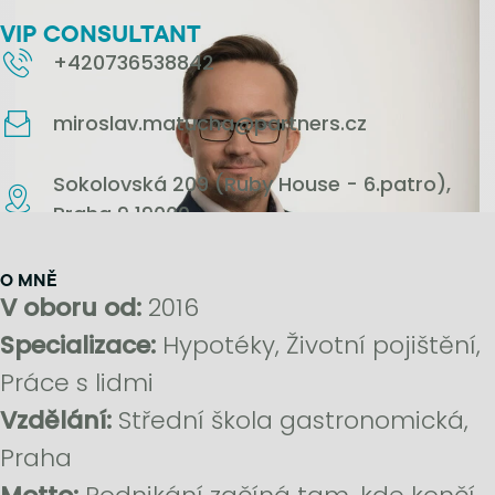
VIP CONSULTANT
+420736538842
miroslav.matucha@partners.cz
Sokolovská 209 (Ruby House - 6.patro),
Praha 9 19000
O MNĚ
V oboru od:
2016
Specializace:
Hypotéky, Životní pojištění,
Práce s lidmi
Vzdělání:
Střední škola gastronomická,
Praha