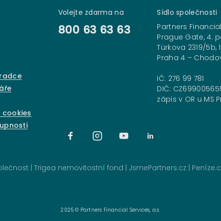
Volejte zdarma na
Sídlo společnosti
25
Partners Financial
800 63 63 63
Prague Gate, 4. p
Türkova 2319/5b, 
Praha 4 – Chodo
oradce
IČ: 276 99 781
áře
DIČ: CZ69900565
zápis v OR u MS Pr
 cookies
tupnosti
polečnost
|
Trigea nemovitostní fond
|
JsmePartners.cz
|
Peníze.c
2025 © Partners Financial Services, a.s.