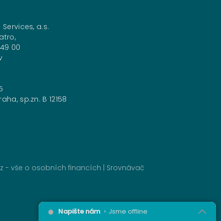
 Services, a.s.
atro,
149 00
v
5
aha, sp.zn. B 12158
z - vše o osobních financích
|
Srovnávač
Napište nám
Jsme offline