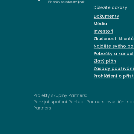
Přejeme Vám i Vašim blízkým kouzelné
Důležité odkazy
Vánoce a dobrou náladu po celý rok 20
Dokumenty
Média
Investoři
Zkušenosti klientů
Najděte svého p
Pobočky a kancel
Zlatý plán
Zásady používání
Prohlášení o přís
Projekty skupiny Partners:
Penzijní spoření Rentea
|
Partners investiční s
Partners