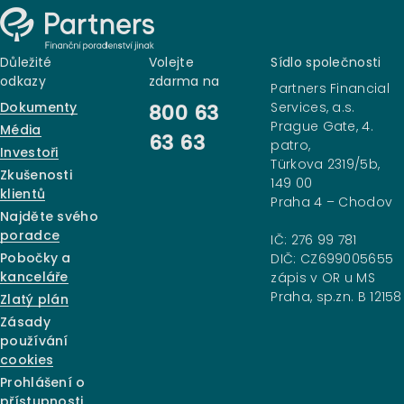
Důležité
Volejte
Sídlo společnosti
odkazy
zdarma na
Partners Financial
Dokumenty
Services, a.s.
800 63
Prague Gate, 4.
Média
63 63
patro,
Investoři
Türkova 2319/5b,
Zkušenosti
149 00
klientů
Praha 4 – Chodov
Najděte svého
poradce
IČ: 276 99 781
Pobočky a
DIČ: CZ699005655
kanceláře
zápis v OR u MS
Praha, sp.zn. B 12158
Zlatý plán
Zásady
používání
cookies
Prohlášení o
přístupnosti