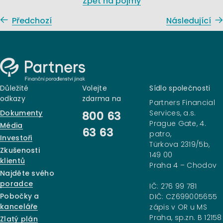
Zpět na pojmy
Předchozí
Následující
Důležité
Volejte
Sídlo společnosti
odkazy
zdarma na
Partners Financial
Dokumenty
Services, a.s.
800 63
Prague Gate, 4.
Média
63 63
patro,
Investoři
Türkova 2319/5b,
Zkušenosti
149 00
klientů
Praha 4 – Chodov
Najděte svého
poradce
IČ: 276 99 781
Pobočky a
DIČ: CZ699005655
kanceláře
zápis v OR u MS
Praha, sp.zn. B 12158
Zlatý plán