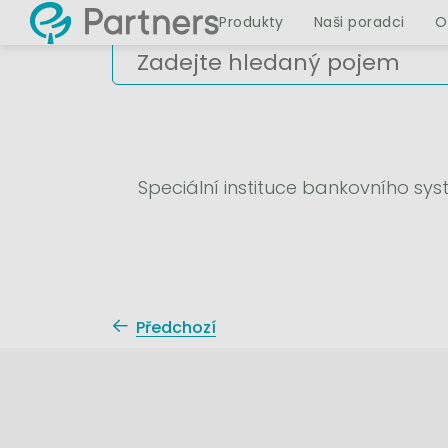
Produkty
Naši poradci
O
Speciální instituce bankovního s
Předchozí