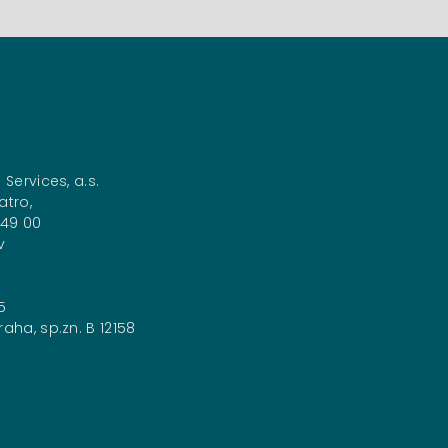
 Services, a.s.
atro,
149 00
v
5
aha, sp.zn. B 12158