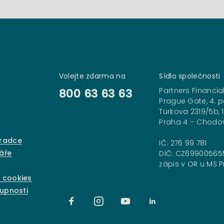
Volejte zdarma na
Sídlo společnosti
Partners Financial
800 63 63 63
Prague Gate, 4. p
Türkova 2319/5b, 
Praha 4 – Chodo
oradce
IČ: 276 99 781
áře
DIČ: CZ69900565
zápis v OR u MS Pr
 cookies
tupnosti