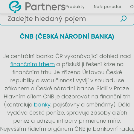
Produkty
Naši poradci
O
ČNB (ČESKÁ NÁRODNÍ BANKA)
Je centrální banka ČR vykonávající dohled nad
finančním trhem
a přísluší jí řešení krize na
finančním trhu. Je zřízena Ústavou České
republiky a svou činnost vyvíjí v souladu se
zákonem o České národní bance. Sídlí v Praze.
Hlavním cílem ČNB je dozorovat na finanční trh
(kontroluje
banky
, pojišťovny a směnárny). Dále
vydává české peníze, spravuje zásoby cizích
peněz a udržuje inflaci v přiměřené míře.
Nejvyšším řídicím orgánem ČNB je bankovní rada,