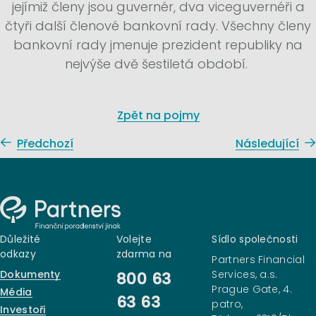
jejímiž členy jsou guvernér, dva viceguvernéři a
čtyři další členové bankovní rady. Všechny členy
bankovní rady jmenuje prezident republiky na
nejvýše dvě šestiletá období.
Zpět na pojmy
Předchozí
Následující
Důležité
Volejte
Sídlo společnosti
odkazy
zdarma na
Partners Financial
Dokumenty
Services, a.s.
800 63
Prague Gate, 4.
Média
63 63
patro,
Investoři