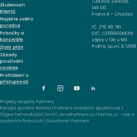
Türkova 2319/5b,
Zkušenosti
149 00
klientů
Praha 4 – Chodov
Najděte svého
poradce
IČ: 276 99 781
Pobočky a
DIČ: CZ699005655
kanceláře
zápis v OR u MS
Praha, sp.zn. B 12158
Zlatý plán
Zásady
používání
cookies
Prohlášení o
přístupnosti
Projekty skupiny Partners:
Penzijní spoření Rentea
|
Partners investiční společnost
|
Trigea nemovitostní fond
|
JsmePartners.cz
|
Peníze.cz - vše o
osobních financích
|
Srovnávač Partners