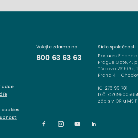
Volejte zdarma na
Sídlo společnosti
Partners Financial
800 63 63 63
Prague Gate, 4. p
Türkova 2319/5b, 
Praha 4 – Chodo
oradce
IČ: 276 99 781
áře
DIČ: CZ69900565
zápis v OR u MS Pr
 cookies
tupnosti