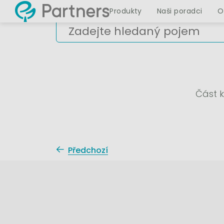
Produkty
Naši poradci
O
Část k
Předchozí