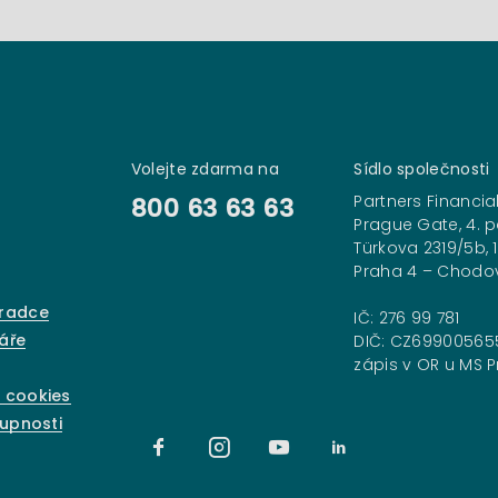
Volejte zdarma na
Sídlo společnosti
Partners Financial
800 63 63 63
Prague Gate, 4. p
Türkova 2319/5b, 
Praha 4 – Chodo
oradce
IČ: 276 99 781
áře
DIČ: CZ69900565
zápis v OR u MS Pr
 cookies
tupnosti