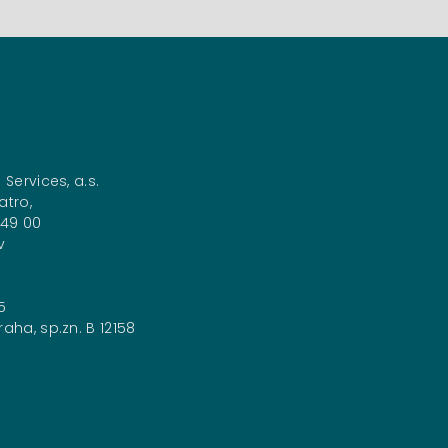
 Services, a.s.
atro,
149 00
v
5
aha, sp.zn. B 12158