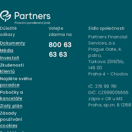
Důležité
Volejte
Sídlo společnosti
odkazy
zdarma na
Partners Financial
Dokumenty
Services, a.s.
800 63
Prague Gate, 4.
Média
63 63
patro,
Investoři
Türkova 2319/5b,
Zkušenosti
149 00
klientů
Praha 4 – Chodov
Najděte svého
poradce
IČ: 276 99 781
Pobočky a
DIČ: CZ699005655
kanceláře
zápis v OR u MS
Praha, sp.zn. B 12158
Zlatý plán
Zásady
používání
cookies