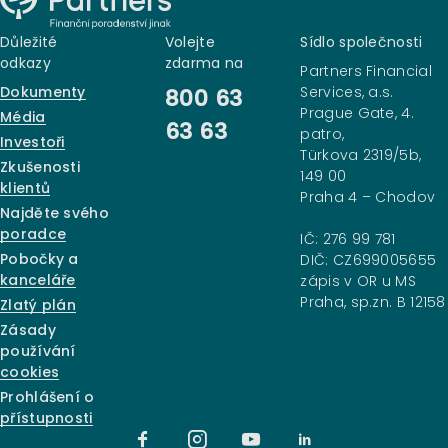
Důležité
Volejte
Sídlo společnosti
odkazy
zdarma na
Partners Financial
Dokumenty
Services, a.s.
800 63
Prague Gate, 4.
Média
63 63
patro,
Investoři
Türkova 2319/5b,
Zkušenosti
149 00
klientů
Praha 4 – Chodov
Najděte svého
poradce
IČ: 276 99 781
Pobočky a
DIČ: CZ699005655
kanceláře
zápis v OR u MS
Praha, sp.zn. B 12158
Zlatý plán
Zásady
používání
cookies
Prohlášení o
přístupnosti