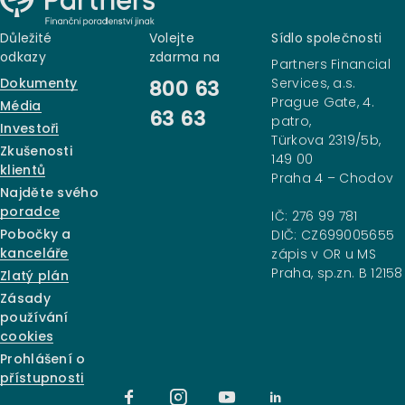
Důležité
Volejte
Sídlo společnosti
odkazy
zdarma na
Partners Financial
Dokumenty
Services, a.s.
800 63
Prague Gate, 4.
Média
63 63
patro,
Investoři
Türkova 2319/5b,
Zkušenosti
149 00
klientů
Praha 4 – Chodov
Najděte svého
poradce
IČ: 276 99 781
Pobočky a
DIČ: CZ699005655
kanceláře
zápis v OR u MS
Praha, sp.zn. B 12158
Zlatý plán
Zásady
používání
cookies
Prohlášení o
přístupnosti