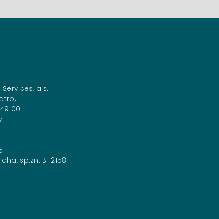
 Services, a.s.
atro,
149 00
v
5
aha, sp.zn. B 12158