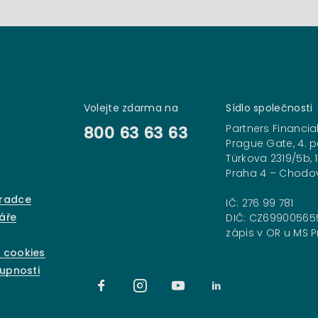
Volejte zdarma na
Sídlo společnosti
Partners Financial
800 63 63 63
Prague Gate, 4. p
Türkova 2319/5b, 
Praha 4 – Chodo
oradce
IČ: 276 99 781
áře
DIČ: CZ69900565
zápis v OR u MS Pr
 cookies
tupnosti