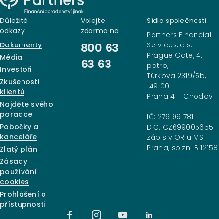
Důležité
Volejte
Sídlo společnosti
odkazy
zdarma na
Partners Financial
Dokumenty
Services, a.s.
800 63
Prague Gate, 4.
Média
63 63
patro,
Investoři
Türkova 2319/5b,
Zkušenosti
149 00
klientů
Praha 4 – Chodov
Najděte svého
poradce
IČ: 276 99 781
Pobočky a
DIČ: CZ699005655
kanceláře
zápis v OR u MS
Praha, sp.zn. B 12158
Zlatý plán
Zásady
používání
cookies
Prohlášení o
přístupnosti