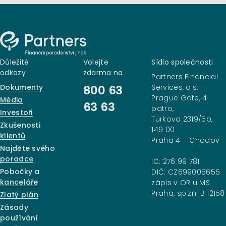
Důležité
Volejte
Sídlo společnosti
odkazy
zdarma na
Partners Financial
Dokumenty
Services, a.s.
800 63
Prague Gate, 4.
Média
63 63
patro,
Investoři
Türkova 2319/5b,
Zkušenosti
149 00
klientů
Praha 4 – Chodov
Najděte svého
poradce
IČ: 276 99 781
Pobočky a
DIČ: CZ699005655
kanceláře
zápis v OR u MS
Praha, sp.zn. B 12158
Zlatý plán
Zásady
používání