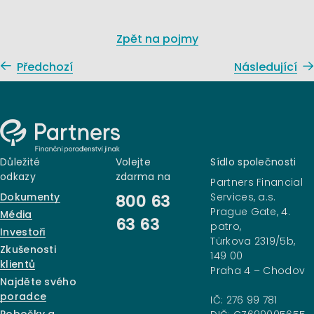
Zpět na pojmy
Předchozí
Následující
Důležité
Volejte
Sídlo společnosti
odkazy
zdarma na
Partners Financial
Dokumenty
Services, a.s.
800 63
Prague Gate, 4.
Média
63 63
patro,
Investoři
Türkova 2319/5b,
Zkušenosti
149 00
klientů
Praha 4 – Chodov
Najděte svého
poradce
IČ: 276 99 781