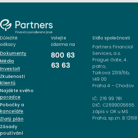
Důležité
Volejte
Sídlo společnosti
odkazy
zdarma na
Partners Financial
Dokumenty
Services, a.s.
800 63
Prague Gate, 4.
Média
63 63
patro,
Investoři
Türkova 2319/5b,
Zkušenosti
149 00
klientů
Praha 4 – Chodov
Najděte svého
poradce
IČ: 276 99 781
Pobočky a
DIČ: CZ699005655
kanceláře
zápis v OR u MS
Praha, sp.zn. B 12158
Zlatý plán
Zásady
používání