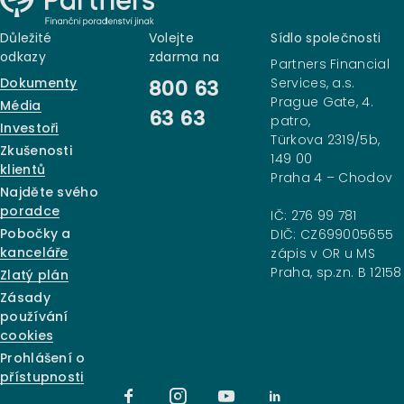
Důležité
Volejte
Sídlo společnosti
odkazy
zdarma na
Partners Financial
Dokumenty
Services, a.s.
800 63
Prague Gate, 4.
Média
63 63
patro,
Investoři
Türkova 2319/5b,
Zkušenosti
149 00
klientů
Praha 4 – Chodov
Najděte svého
poradce
IČ: 276 99 781
Pobočky a
DIČ: CZ699005655
kanceláře
zápis v OR u MS
Praha, sp.zn. B 12158
Zlatý plán
Zásady
používání
cookies
Prohlášení o
přístupnosti