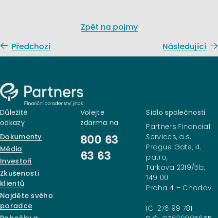
Zpět na pojmy
Předchozí
Následující
Důležité
Volejte
Sídlo společnosti
odkazy
zdarma na
Partners Financial
Dokumenty
Services, a.s.
800 63
Prague Gate, 4.
Média
63 63
patro,
Investoři
Türkova 2319/5b,
Zkušenosti
149 00
klientů
Praha 4 – Chodov
Najděte svého
poradce
IČ: 276 99 781