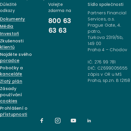
Důležité
Volejte
Sídlo společnosti
odkazy
zdarma na
Partners Financial
Dokumenty
Services, a.s.
800 63
Prague Gate, 4.
Média
63 63
patro,
Investoři
Türkova 2319/5b,
Zkušenosti
149 00
klientů
Praha 4 – Chodov
Najděte svého
poradce
IČ: 276 99 781
Pobočky a
DIČ: CZ699005655
kanceláře
zápis v OR u MS
Praha, sp.zn. B 12158
Zlatý plán
Zásady
používání
cookies
Prohlášení o
přístupnosti