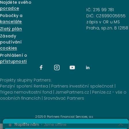
Najděte svého
poradce
IČ: 276 99 781
Pobočky a
DIČ: CZ699005655
kanceláře
zápis v OR u MS
Praha, sp.zn. B 12158
Zlatý plán
Zásady
používání
cookies
Prohlášení o
přístupnosti
Projekty skupiny Partners:
Penzijní spoření Rentea
|
Partners investiční společnost
|
Trigea nemovitostní fond
|
JsmePartners.cz
|
Peníze.cz - vše o
osobních financích
|
Srovnávač Partners
2025 © Partners Financial Services, a.s.
Napište nám
Jsme offline