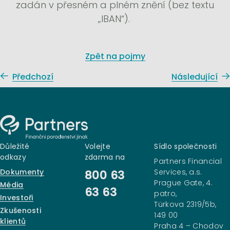
zadán v přesném a plném znění (bez textu
„IBAN“).
Zpět na pojmy
Předchozí
Následující
Důležité
Volejte
Sídlo společnosti
odkazy
zdarma na
Partners Financial
Dokumenty
Services, a.s.
800 63
Prague Gate, 4.
Média
63 63
patro,
Investoři
Türkova 2319/5b,
Zkušenosti
149 00
klientů
Praha 4 – Chodov