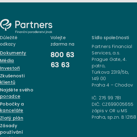
Důležité
Volejte
Sídlo společnosti
odkazy
zdarma na
Partners Financial
Dokumenty
Services, a.s.
800 63
Prague Gate, 4.
Média
63 63
patro,
Investoři
Türkova 2319/5b,
Zkušenosti
149 00
klientů
Praha 4 – Chodov
Najděte svého
poradce
IČ: 276 99 781
Pobočky a
DIČ: CZ699005655
kanceláře
zápis v OR u MS
Praha, sp.zn. B 12158
Zlatý plán
Zásady
používání