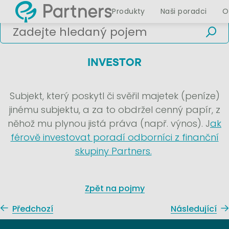
Produkty
Naši poradci
O
INVESTOR
Subjekt, který poskytl či svěřil majetek (peníze)
jinému subjektu, a za to obdržel cenný papír, z
něhož mu plynou jistá práva (např. výnos). J
ak
férově investovat poradí odborníci z finanční
skupiny Partners.
Zpět na pojmy
Předchozí
Následující