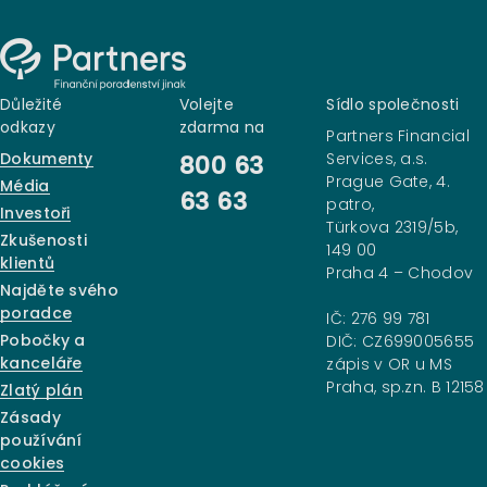
Důležité
Volejte
Sídlo společnosti
odkazy
zdarma na
Partners Financial
Dokumenty
Services, a.s.
800 63
Prague Gate, 4.
Média
63 63
patro,
Investoři
Türkova 2319/5b,
Zkušenosti
149 00
klientů
Praha 4 – Chodov
Najděte svého
poradce
IČ: 276 99 781
Pobočky a
DIČ: CZ699005655
kanceláře
zápis v OR u MS
Praha, sp.zn. B 12158
Zlatý plán
Zásady
používání
cookies