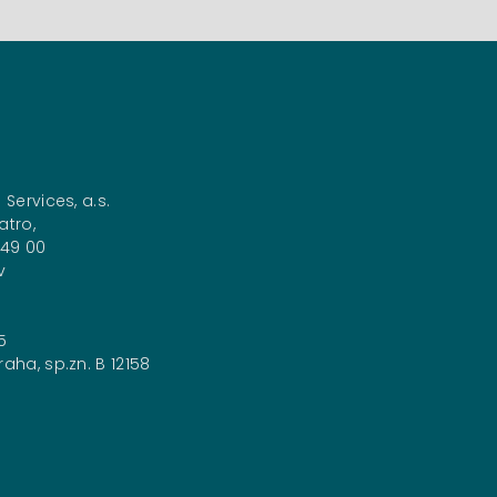
 Services, a.s.
atro,
149 00
v
5
aha, sp.zn. B 12158