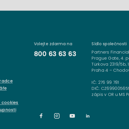
Volejte zdarma na
Sídlo společnosti
Partners Financial
800 63 63 63
Prague Gate, 4. p
Türkova 2319/5b, 
Praha 4 – Chodo
oradce
IČ: 276 99 781
áře
DIČ: CZ69900565
zápis v OR u MS Pr
 cookies
tupnosti