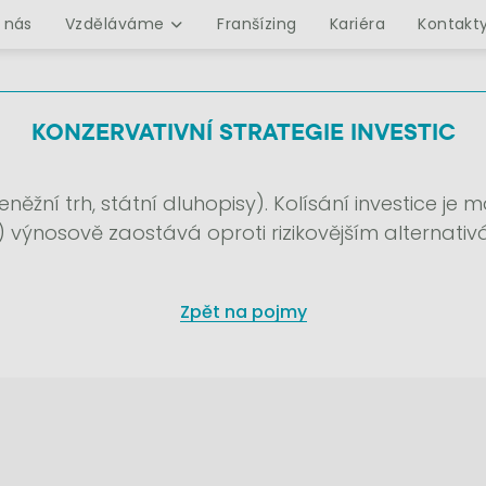
 nás
Vzděláváme
Franšízing
Kariéra
Kontakt
KONZERVATIVNÍ STRATEGIE INVESTIC
něžní trh, státní dluhopisy). Kolísání investice je 
t) výnosově zaostává oproti rizikovějším alternativ
Zpět na pojmy