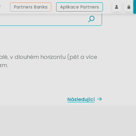
y
Partners Banka
Aplikace Partners
malé, v dlouhém horizontu (pět a více
ám.
Následující