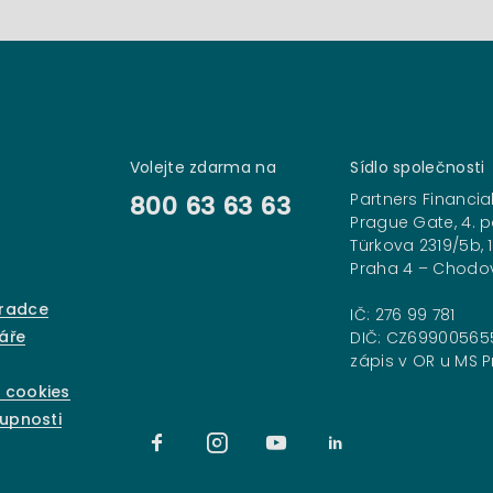
Volejte zdarma na
Sídlo společnosti
Partners Financial
800 63 63 63
Prague Gate, 4. p
Türkova 2319/5b, 
Praha 4 – Chodo
oradce
IČ: 276 99 781
áře
DIČ: CZ69900565
zápis v OR u MS Pr
 cookies
tupnosti