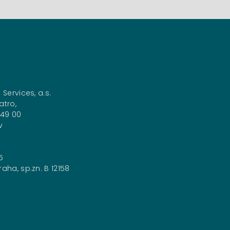
 Services, a.s.
atro,
149 00
v
5
aha, sp.zn. B 12158