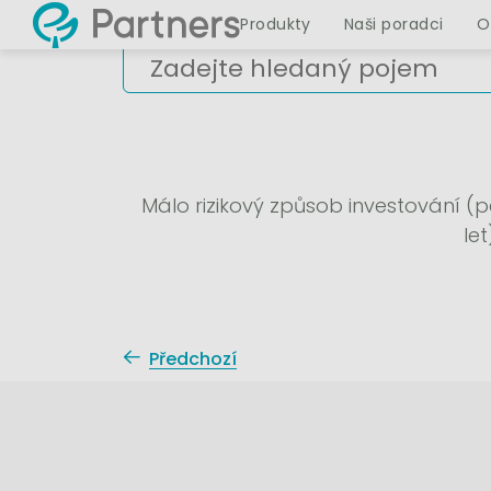
Produkty
Naši poradci
O
Málo rizikový způsob investování (pe
le
Předchozí