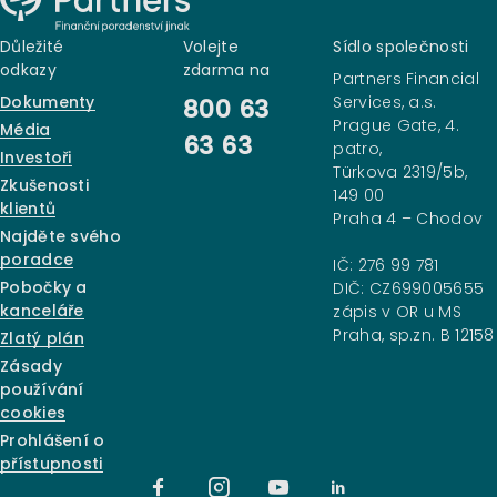
Důležité
Volejte
Sídlo společnosti
odkazy
zdarma na
Partners Financial
Dokumenty
Services, a.s.
800 63
Prague Gate, 4.
Média
63 63
patro,
Investoři
Türkova 2319/5b,
Zkušenosti
149 00
klientů
Praha 4 – Chodov
Najděte svého
poradce
IČ: 276 99 781
Pobočky a
DIČ: CZ699005655
kanceláře
zápis v OR u MS
Praha, sp.zn. B 12158
Zlatý plán
Zásady
používání
cookies
Prohlášení o
přístupnosti