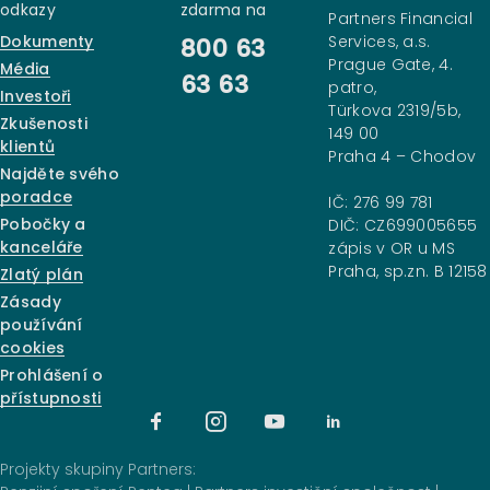
odkazy
zdarma na
Partners Financial
Dokumenty
Services, a.s.
800 63
Prague Gate, 4.
Média
63 63
patro,
Investoři
Türkova 2319/5b,
Zkušenosti
149 00
klientů
Praha 4 – Chodov
Najděte svého
poradce
IČ: 276 99 781
Pobočky a
DIČ: CZ699005655
kanceláře
zápis v OR u MS
Praha, sp.zn. B 12158
Zlatý plán
Zásady
používání
cookies
Prohlášení o
přístupnosti
Projekty skupiny Partners: