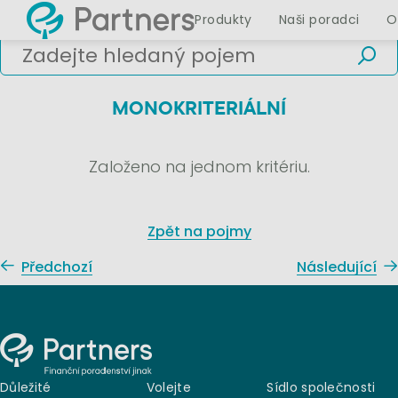
Produkty
Naši poradci
O
MONOKRITERIÁLNÍ
Založeno na jednom kritériu.
Zpět na pojmy
Předchozí
Následující
Důležité
Volejte
Sídlo společnosti