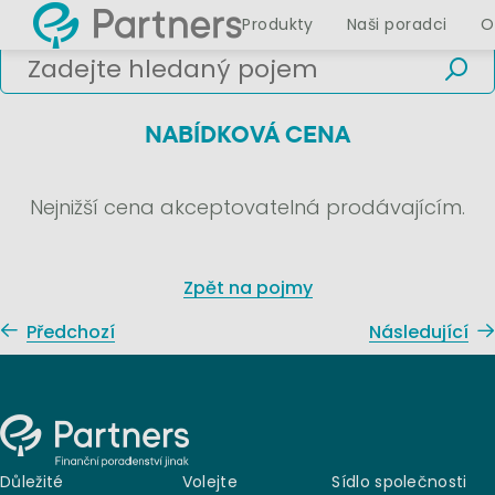
Produkty
Naši poradci
O
NABÍDKOVÁ CENA
Nejnižší cena akceptovatelná prodávajícím.
Zpět na pojmy
Předchozí
Následující
Důležité
Volejte
Sídlo společnosti