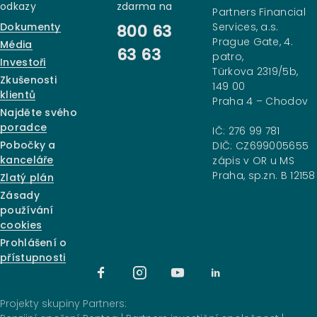
odkazy
zdarma na
Partners Financial
Dokumenty
Services, a.s.
800 63
Prague Gate, 4.
Média
63 63
patro,
Investoři
Türkova 2319/5b,
Zkušenosti
149 00
klientů
Praha 4 – Chodov
Najděte svého
poradce
IČ: 276 99 781
Pobočky a
DIČ: CZ699005655
kanceláře
zápis v OR u MS
Praha, sp.zn. B 12158
Zlatý plán
Zásady
používání
cookies
Prohlášení o
přístupnosti
Projekty skupiny Partners: