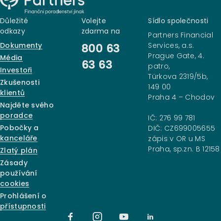
Důležité
Volejte
Sídlo společnosti
odkazy
zdarma na
Partners Financial
Dokumenty
Services, a.s.
800 63
Prague Gate, 4.
Média
63 63
patro,
Investoři
Türkova 2319/5b,
Zkušenosti
149 00
klientů
Praha 4 – Chodov
Najděte svého
poradce
IČ: 276 99 781
Pobočky a
DIČ: CZ699005655
kanceláře
zápis v OR u MS
Praha, sp.zn. B 12158
Zlatý plán
Zásady
používání
cookies
Prohlášení o
přístupnosti