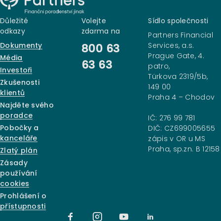
Důležité
Volejte
Sídlo společnosti
odkazy
zdarma na
Partners Financial
Dokumenty
Services, a.s.
800 63
Prague Gate, 4.
Média
63 63
patro,
Investoři
Türkova 2319/5b,
Zkušenosti
149 00
klientů
Praha 4 – Chodov
Najděte svého
poradce
IČ: 276 99 781
Pobočky a
DIČ: CZ699005655
kanceláře
zápis v OR u MS
Praha, sp.zn. B 12158
Zlatý plán
Zásady
používání
cookies
Prohlášení o
přístupnosti