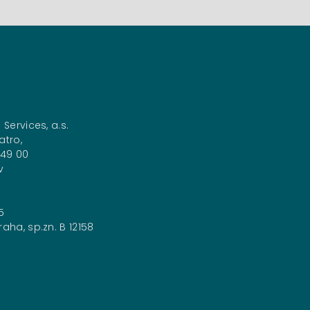
 Services, a.s.
atro,
149 00
v
5
aha, sp.zn. B 12158