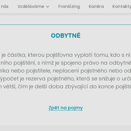
 nás
Vzděláváme
Franšízing
Kariéra
Kontakt
ODBYTNÉ
e částka, kterou pojišťovna vyplatí tomu, kdo s ní
ního pojištění, s nímž je spojeno právo na odby
tníka nebo pojistitele, neplacení pojistného nebo
očet je rezerva pojistného, která se snižuje o urči
m větší, čím je delší doba zbývající do konce pojiště
Zpět na pojmy