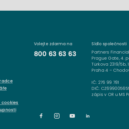
Volejte zdarma na
Sídlo společnosti
Partners Financial
800 63 63 63
Prague Gate, 4. p
Türkova 2319/5b, 
Praha 4 – Chodo
oradce
IČ: 276 99 781
áře
DIČ: CZ69900565
zápis v OR u MS Pr
 cookies
tupnosti