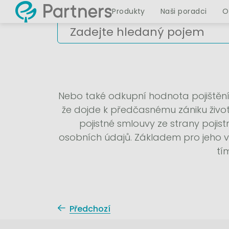
Produkty
Naši poradci
O
Nebo také odkupní hodnota pojištění j
že dojde k předčasnému zániku život
pojistné smlouvy ze strany pojis
osobních údajů. Základem pro jeho výp
tí
Předchozí