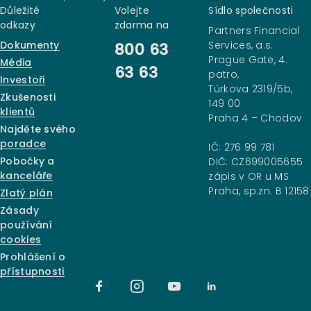
Důležité
Volejte
Sídlo společnosti
odkazy
zdarma na
Partners Financial
Dokumenty
Services, a.s.
800 63
Prague Gate, 4.
Média
63 63
patro,
Investoři
Türkova 2319/5b,
Zkušenosti
149 00
klientů
Praha 4 – Chodov
Najděte svého
poradce
IČ: 276 99 781
Pobočky a
DIČ: CZ699005655
kanceláře
zápis v OR u MS
Praha, sp.zn. B 12158
Zlatý plán
Zásady
používání
cookies
Prohlášení o
přístupnosti