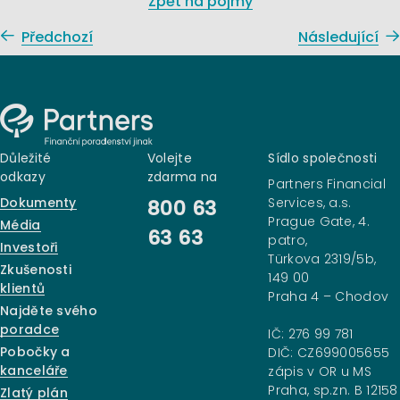
Zpět na pojmy
Předchozí
Následující
Důležité
Volejte
Sídlo společnosti
odkazy
zdarma na
Partners Financial
Dokumenty
Services, a.s.
800 63
Prague Gate, 4.
Média
63 63
patro,
Investoři
Türkova 2319/5b,
Zkušenosti
149 00
klientů
Praha 4 – Chodov
Najděte svého
poradce
IČ: 276 99 781
Pobočky a
DIČ: CZ699005655
kanceláře
zápis v OR u MS
Praha, sp.zn. B 12158
Zlatý plán