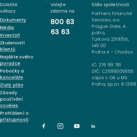
Důležité
Volejte
Sídlo společnosti
odkazy
zdarma na
Partners Financial
Dokumenty
Services, a.s.
800 63
Prague Gate, 4.
Média
63 63
patro,
Investoři
Türkova 2319/5b,
Zkušenosti
149 00
klientů
Praha 4 – Chodov
Najděte svého
poradce
IČ: 276 99 781
Pobočky a
DIČ: CZ699005655
kanceláře
zápis v OR u MS
Praha, sp.zn. B 12158
Zlatý plán
Zásady
používání
cookies
Prohlášení o
přístupnosti