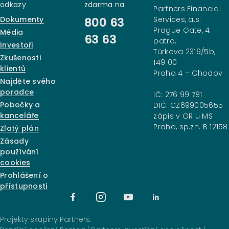
odkazy
zdarma na
Partners Financial
Dokumenty
Services, a.s.
800 63
Prague Gate, 4.
Média
63 63
patro,
Investoři
Türkova 2319/5b,
Zkušenosti
149 00
klientů
Praha 4 – Chodov
Najděte svého
poradce
IČ: 276 99 781
Pobočky a
DIČ: CZ699005655
kanceláře
zápis v OR u MS
Praha, sp.zn. B 12158
Zlatý plán
Zásady
používání
cookies
Prohlášení o
přístupnosti
Projekty skupiny Partners: