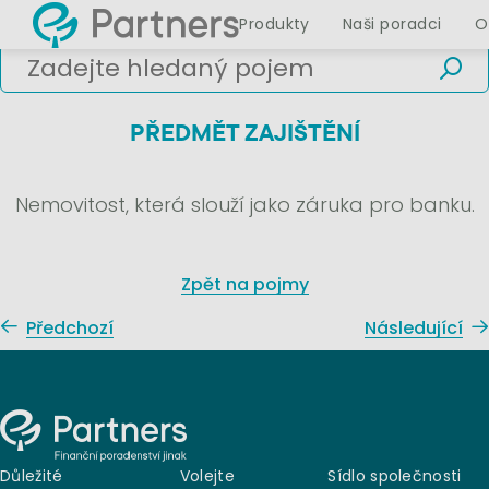
Produkty
Naši poradci
O
PŘEDMĚT ZAJIŠTĚNÍ
Nemovitost, která slouží jako záruka pro banku.
Zpět na pojmy
Předchozí
Následující
Důležité
Volejte
Sídlo společnosti