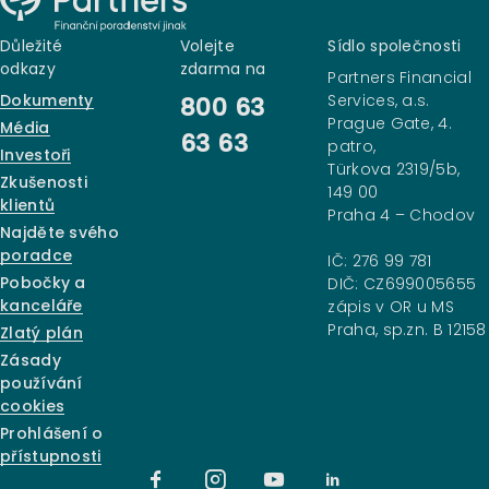
Důležité
Volejte
Sídlo společnosti
odkazy
zdarma na
Partners Financial
Dokumenty
Services, a.s.
800 63
Prague Gate, 4.
Média
63 63
patro,
Investoři
Türkova 2319/5b,
Zkušenosti
149 00
klientů
Praha 4 – Chodov
Najděte svého
poradce
IČ: 276 99 781
Pobočky a
DIČ: CZ699005655
kanceláře
zápis v OR u MS
Praha, sp.zn. B 12158
Zlatý plán
Zásady
používání
cookies
Prohlášení o
přístupnosti