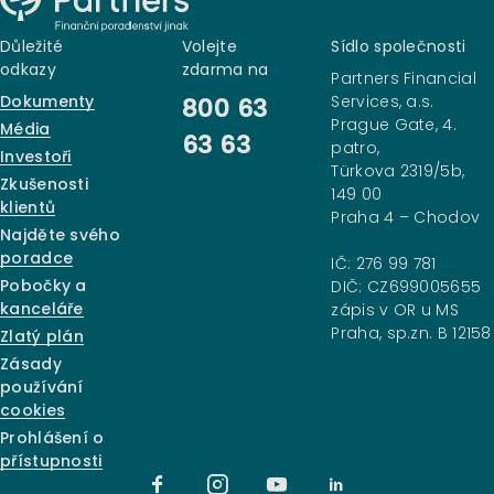
Důležité
Volejte
Sídlo společnosti
odkazy
zdarma na
Partners Financial
Dokumenty
Services, a.s.
800 63
Prague Gate, 4.
Média
63 63
patro,
Investoři
Türkova 2319/5b,
Zkušenosti
149 00
klientů
Praha 4 – Chodov
Najděte svého
poradce
IČ: 276 99 781
Pobočky a
DIČ: CZ699005655
kanceláře
zápis v OR u MS
Praha, sp.zn. B 12158
Zlatý plán
Zásady
používání
cookies
Prohlášení o
přístupnosti