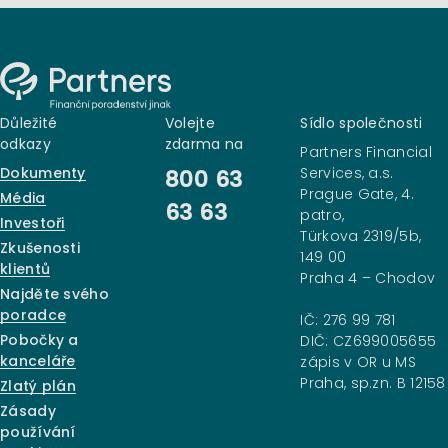
Důležité
Volejte
Sídlo společnosti
odkazy
zdarma na
Partners Financial
Dokumenty
Services, a.s.
800 63
Prague Gate, 4.
Média
63 63
patro,
Investoři
Türkova 2319/5b,
Zkušenosti
149 00
klientů
Praha 4 – Chodov
Najděte svého
poradce
IČ: 276 99 781
Pobočky a
DIČ: CZ699005655
kanceláře
zápis v OR u MS
Praha, sp.zn. B 12158
Zlatý plán
Zásady
používání