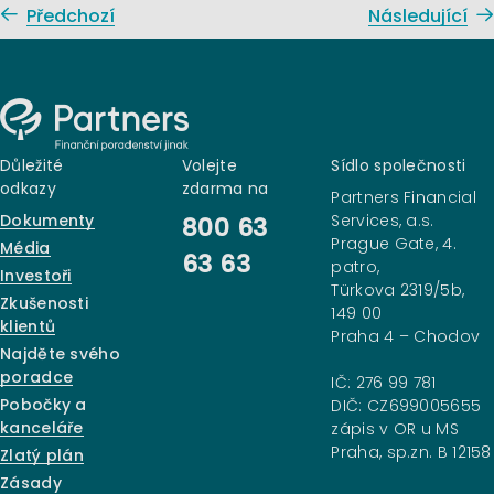
Předchozí
Následující
Důležité
Volejte
Sídlo společnosti
odkazy
zdarma na
Partners Financial
Dokumenty
Services, a.s.
800 63
Prague Gate, 4.
Média
63 63
patro,
Investoři
Türkova 2319/5b,
Zkušenosti
149 00
klientů
Praha 4 – Chodov
Najděte svého
poradce
IČ: 276 99 781
Pobočky a
DIČ: CZ699005655
kanceláře
zápis v OR u MS
Praha, sp.zn. B 12158
Zlatý plán
Zásady