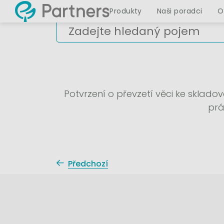
Produkty
Naši poradci
O
Potvrzení o převzetí věci ke sklad
prá
Předchozí