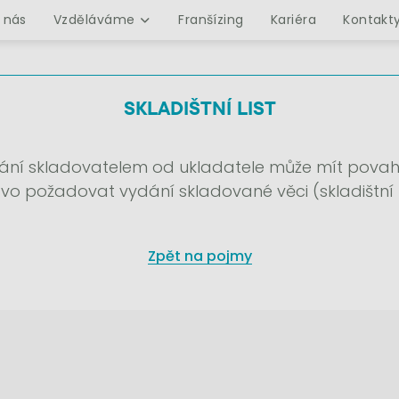
 nás
Vzděláváme
Franšízing
Kariéra
Kontakt
SKLADIŠTNÍ LIST
ování skladovatelem od ukladatele může mít povah
vo požadovat vydání skladované věci (skladištní li
Zpět na pojmy