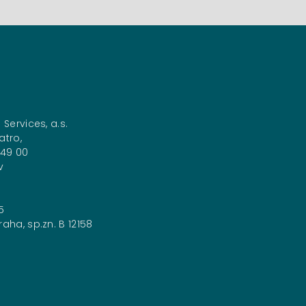
 Services, a.s.
atro,
149 00
v
5
aha, sp.zn. B 12158