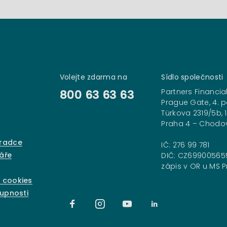
Volejte zdarma na
Sídlo společnosti
Partners Financial
800 63 63 63
Prague Gate, 4. p
Türkova 2319/5b, 
Praha 4 – Chodo
oradce
IČ: 276 99 781
áře
DIČ: CZ69900565
zápis v OR u MS Pr
 cookies
tupnosti