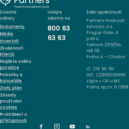
Důležité
Volejte
Sídlo společnosti
odkazy
zdarma na
Partners Financial
Dokumenty
Services, a.s.
800 63
Prague Gate, 4.
Média
63 63
patro,
Investoři
Türkova 2319/5b,
Zkušenosti
149 00
klientů
Praha 4 – Chodov
Najděte svého
poradce
IČ: 276 99 781
Pobočky a
DIČ: CZ699005655
kanceláře
zápis v OR u MS
Praha, sp.zn. B 12158
Zlatý plán
Zásady
používání
cookies
Prohlášení o
přístupnosti