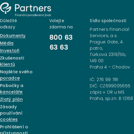
Důležité
Volejte
Sídlo společnosti
odkazy
zdarma na
Partners Financial
Dokumenty
Services, a.s.
800 63
Prague Gate, 4.
Média
63 63
patro,
Investoři
Türkova 2319/5b,
Zkušenosti
149 00
klientů
Praha 4 – Chodov
Najděte svého
poradce
IČ: 276 99 781
Pobočky a
DIČ: CZ699005655
kanceláře
zápis v OR u MS
Praha, sp.zn. B 12158
Zlatý plán
Zásady
používání
cookies
Prohlášení o
přístupnosti